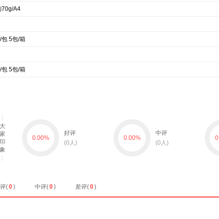
70g/A4
/包 5包/箱
/包 5包/箱
大
好评
中评
家
0.00
%
0.00
%
0
印
(
0
人)
(
0
人)
象
评(
0
)
中评(
0
)
差评(
0
)
暂无数据