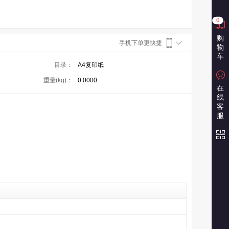
0
购
手机下单更快捷
物
车
目录：
A4复印纸
重量(kg)：
0.0000
在
线
客
服