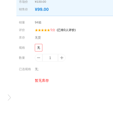
市场价
¥130.00
¥
99.00
销售价
销量
94
箱
评价
5
分
(已有
0
人评价)
库存
无货
规格
无
数量
已选规格
无;
暂无库存