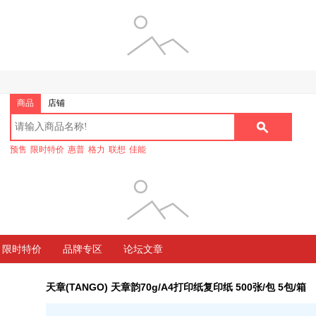
商品
店铺
预售
限时特价
惠普
格力
联想
佳能
限时特价
品牌专区
论坛文章
天章(TANGO) 天章韵70g/A4打印纸复印纸 500张/包 5包/箱