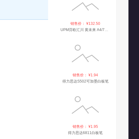
销售价： ¥132.50
UPM芬欧汇川 黄未来 A4/70g 复印纸 500张/包 5包/箱
销售价： ¥1.94
得力思达S502可加墨白板笔
销售价： ¥1.95
得力思达6811白板笔