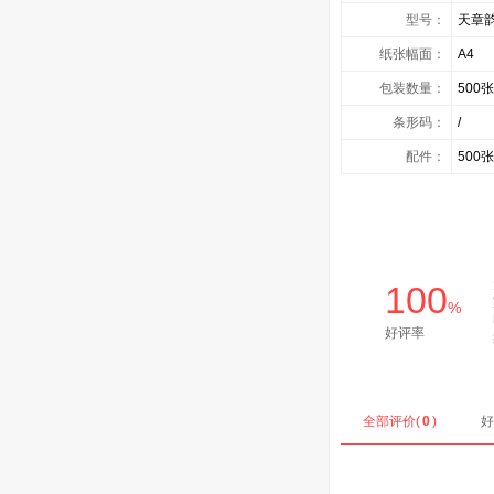
型号：
天章韵
纸张幅面：
A4
包装数量：
500张
条形码：
/
配件：
500张
100
%
好评率
全部评价(
0
)
好