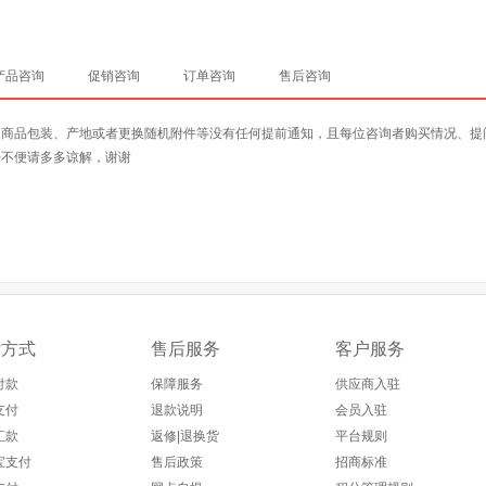
产品咨询
促销咨询
订单咨询
售后咨询
改商品包装、产地或者更换随机附件等没有任何提前通知，且每位咨询者购买情况、提
来不便请多多谅解，谢谢
付方式
售后服务
客户服务
付款
保障服务
供应商入驻
支付
退款说明
会员入驻
汇款
返修|退换货
平台规则
宝支付
售后政策
招商标准