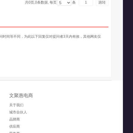
共0页,
0
条数据, 每页
条
跳转
问时间等不同，为此以下回复仅对提问者3天内有效，其他网友仅
文聚惠电商
关于我们
城市合伙人
品牌商
供应商