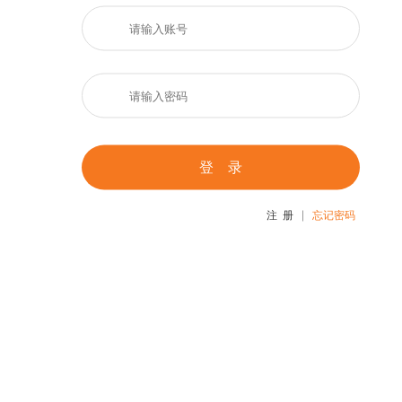
登 录
注 册
忘记密码